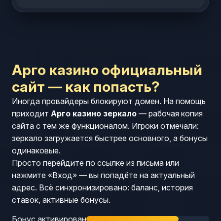
Арго казино официальный
сайт — как попасть?
Иногда провайдеры блокируют домен. На помощь
приходит
Арго казино зеркало
— рабочая копия
сайта с тем же функционалом. Игроки отмечали:
зеркало загружается быстрее основного, а бонусы
одинаковые.
Просто перейдите по ссылке из письма или
нажмите «Вход» — вы попадёте на актуальный
адрес. Всё синхронизировано: баланс, история
ставок, активные бонусы.
Бонус активирован