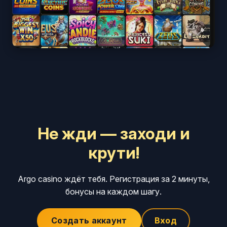
Не жди — заходи и
крути!
Argo casino ждёт тебя. Регистрация за 2 минуты,
бонусы на каждом шагу.
Создать аккаунт
Вход