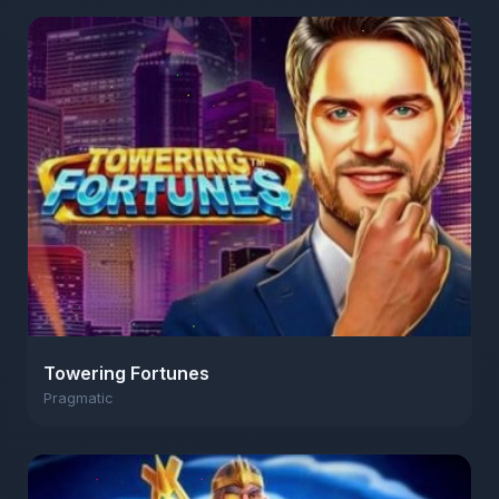
Towering Fortunes
Pragmatic