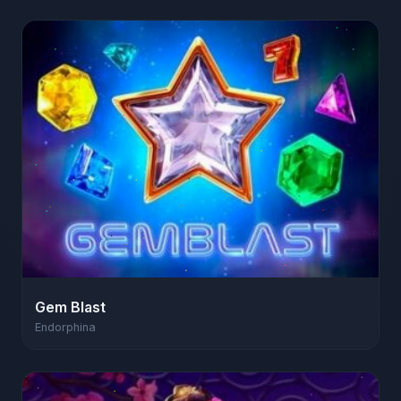
Gem Blast
Endorphina