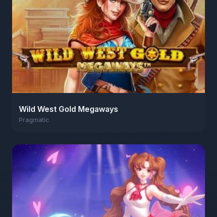
Wild West Gold Megaways
Pragmatic