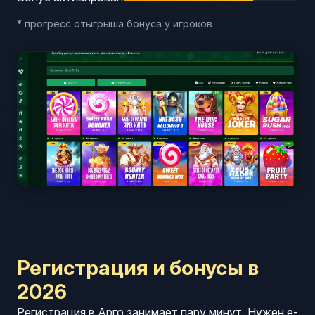
* прогресс отыгрыша бонуса у игроков
Регистрация и бонусы в
2026
Регистрация в Арго занимает пару минут. Нужен e-