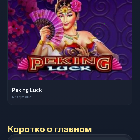
Peking Luck
Pragmatic
Коротко о главном