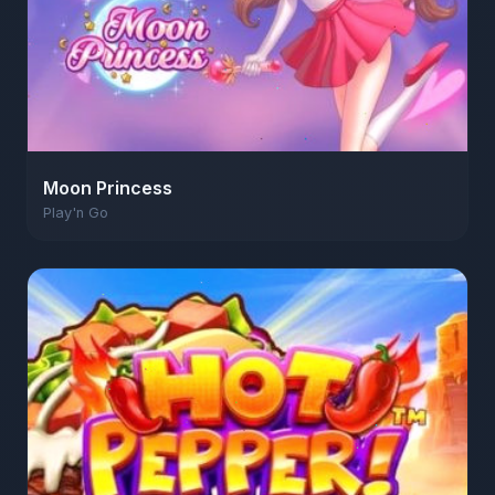
Moon Princess
Play'n Go