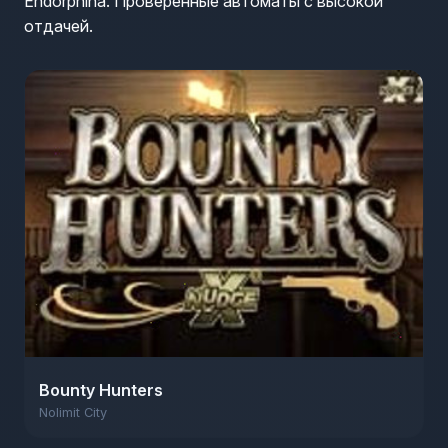
Endorphina. Проверенные автоматы с высокой
отдачей.
Bounty Hunters
Nolimit City