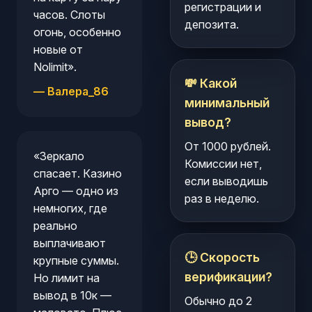
регистрации и
часов. Слоты
депозита.
огонь, особенно
новые от
Nolimit».
💸 Какой
— Валера_86
минимальный
вывод?
От 1000 рублей.
«Зеркало
Комиссии нет,
спасает. Казино
если выводишь
Арго — одно из
раз в неделю.
немногих, где
реально
выплачивают
🕒 Скорость
крупные суммы.
верификации?
Но лимит на
вывод в 10к —
Обычно до 2