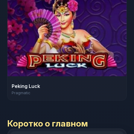
Peking Luck
Pragmatic
Коротко о главном