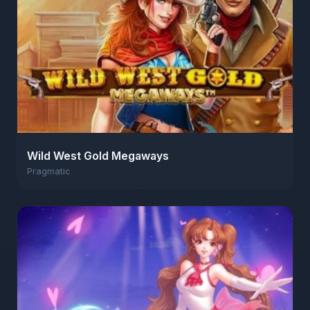
Wild West Gold Megaways
Pragmatic