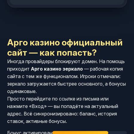
Арго казино официальный
сайт — как попасть?
Иногда провайдеры блокируют домен. На помощь
приходит
Арго казино зеркало
— рабочая копия
сайта с тем же функционалом. Игроки отмечали:
зеркало загружается быстрее основного, а бонусы
одинаковые.
Просто перейдите по ссылке из письма или
нажмите «Вход» — вы попадёте на актуальный
адрес. Всё синхронизировано: баланс, история
ставок, активные бонусы.
Бонус активирован