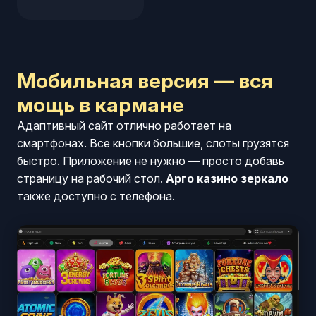
Мобильная версия — вся
мощь в кармане
Адаптивный сайт отлично работает на
смартфонах. Все кнопки большие, слоты грузятся
быстро. Приложение не нужно — просто добавь
страницу на рабочий стол.
Арго казино зеркало
также доступно с телефона.