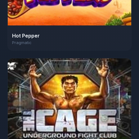
Hot Pepper
Pragmatic