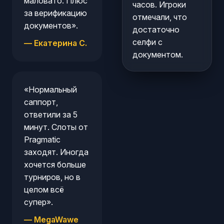
маловато. Плюс
часов. Игроки
за верификацию
отмечали, что
документов».
достаточно
селфи с
— Екатерина С.
документом.
«Нормальный
саппорт,
ответили за 5
минут. Слоты от
Pragmatic
заходят. Иногда
хочется больше
турниров, но в
целом всё
супер».
— MegaWawe