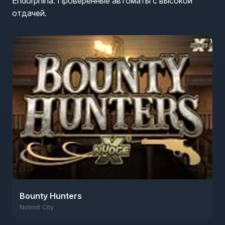
Endorphina. Проверенные автоматы с высокой
отдачей.
Bounty Hunters
Nolimit City