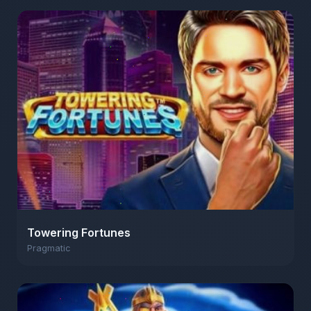
Towering Fortunes
Pragmatic