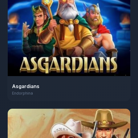
Asgardians
Endorphina