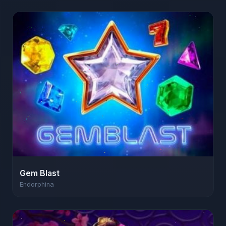
Gem Blast
Endorphina