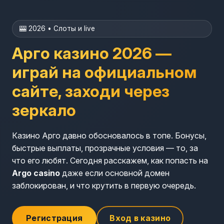
🎰 2026 • Слоты и live
Арго казино 2026 —
играй на официальном
сайте, заходи через
зеркало
Казино Арго давно обосновалось в топе. Бонусы,
быстрые выплаты, прозрачные условия — то, за
что его любят. Сегодня расскажем, как попасть на
Argo casino
даже если основной домен
заблокирован, и что крутить в первую очередь.
Регистрация
Вход в казино