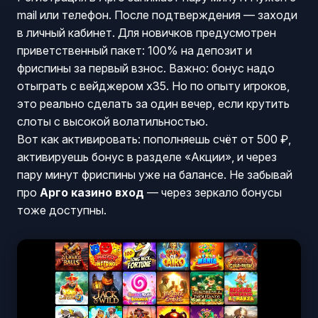
mail или телефон. После подтверждения — заходи
в личный кабинет. Для новичков предусмотрен
приветственный пакет: 100% на депозит и
фриспины за первый взнос. Важно: бонус надо
отыграть с вейджером x35. Но по опыту игроков,
это реально сделать за один вечер, если крутить
слоты с высокой волатильностью.
Вот как активировать: пополняешь счёт от 500 ₽,
активируешь бонус в разделе «Акции», и через
пару минут фриспины уже на балансе. Не забывай
про
Арго казино вход
— через зеркало бонусы
тоже доступны.