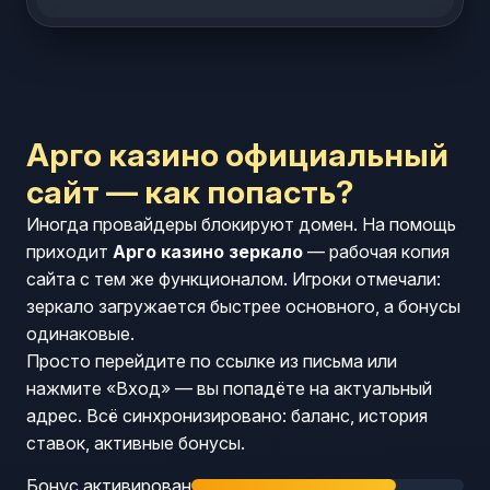
Арго казино официальный
сайт — как попасть?
Иногда провайдеры блокируют домен. На помощь
приходит
Арго казино зеркало
— рабочая копия
сайта с тем же функционалом. Игроки отмечали:
зеркало загружается быстрее основного, а бонусы
одинаковые.
Просто перейдите по ссылке из письма или
нажмите «Вход» — вы попадёте на актуальный
адрес. Всё синхронизировано: баланс, история
ставок, активные бонусы.
Бонус активирован