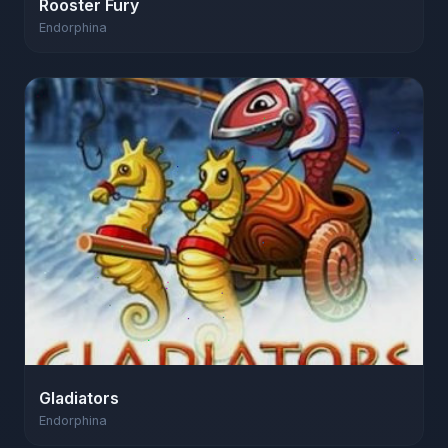
Rooster Fury
Endorphina
Gladiators
Endorphina