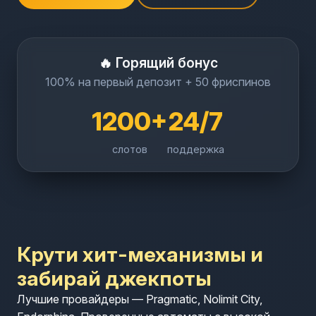
🔥 Горящий бонус
100% на первый депозит + 50 фриспинов
1200+
24/7
слотов
поддержка
Крути хит-механизмы и
забирай джекпоты
Лучшие провайдеры — Pragmatic, Nolimit City,