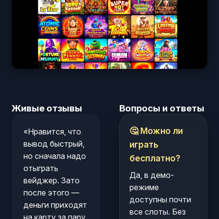
Живые отзывы
Вопросы и ответы
🤔 Можно ли
«Нравится, что
вывод быстрый,
играть
но сначала надо
бесплатно?
отыграть
Да, в демо-
вейджер. Зато
режиме
после этого —
доступны почти
деньги приходят
все слоты. Без
на карту за пару