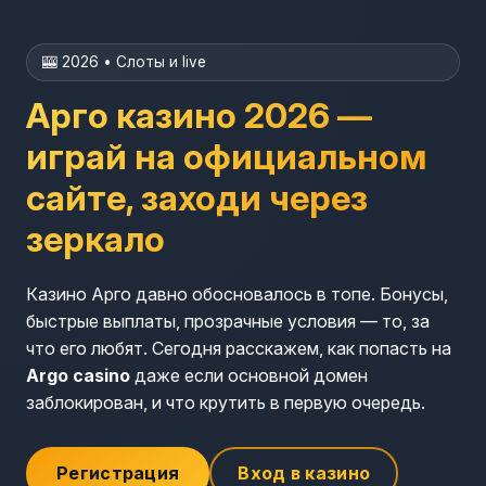
🎰 2026 • Слоты и live
Арго казино 2026 —
играй на официальном
сайте, заходи через
зеркало
Казино Арго давно обосновалось в топе. Бонусы,
быстрые выплаты, прозрачные условия — то, за
что его любят. Сегодня расскажем, как попасть на
Argo casino
даже если основной домен
заблокирован, и что крутить в первую очередь.
Регистрация
Вход в казино