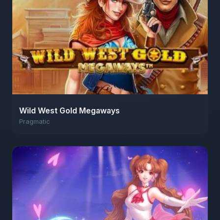
Wild West Gold Megaways
Pragmatic