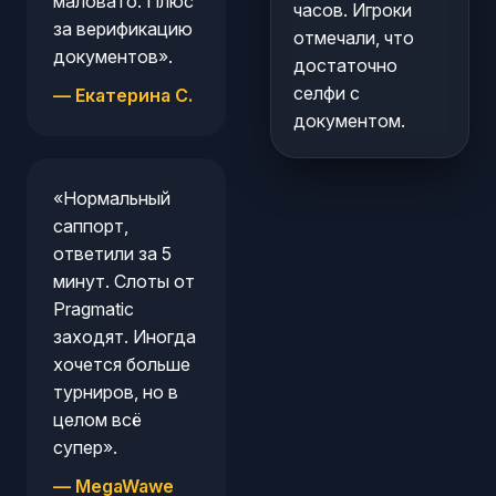
маловато. Плюс
часов. Игроки
за верификацию
отмечали, что
документов».
достаточно
селфи с
— Екатерина С.
документом.
«Нормальный
саппорт,
ответили за 5
минут. Слоты от
Pragmatic
заходят. Иногда
хочется больше
турниров, но в
целом всё
супер».
— MegaWawe