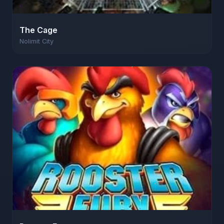
The Cage
Nolimit City