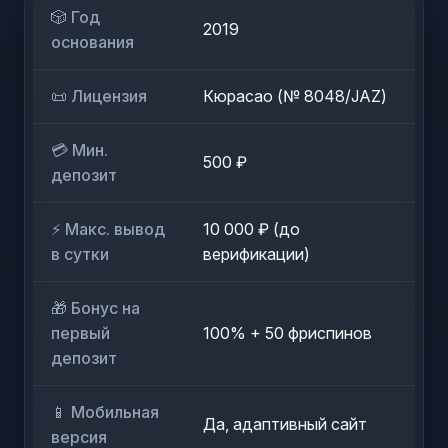
🎲 Год
2019
основания
📜 Лицензия
Кюрасао (№ 8048/JAZ)
💳 Мин.
500 ₽
депозит
⚡ Макс. вывод
10 000 ₽ (до
в сутки
верификации)
🎁 Бонус на
первый
100% + 50 фриспинов
депозит
📱 Мобильная
Да, адаптивный сайт
версия