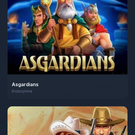
Asgardians
Endorphina