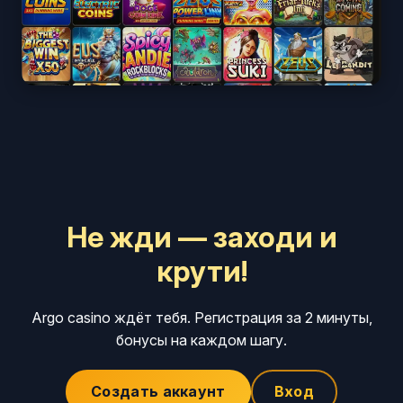
Не жди — заходи и
крути!
Argo casino ждёт тебя. Регистрация за 2 минуты,
бонусы на каждом шагу.
Создать аккаунт
Вход