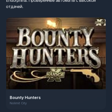
Endorphina. Проверенные автоматы с высокой
отдачей.
Bounty Hunters
Nolimit City