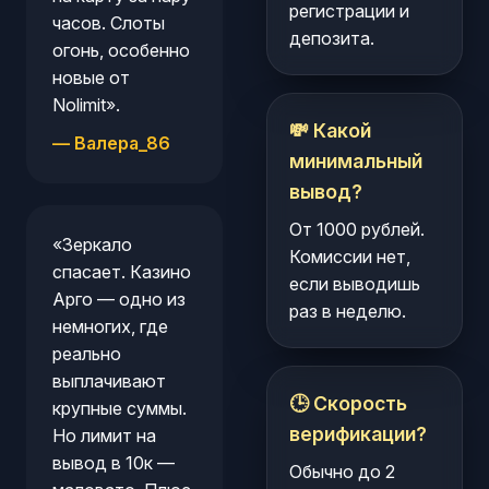
регистрации и
часов. Слоты
депозита.
огонь, особенно
новые от
Nolimit».
💸 Какой
— Валера_86
минимальный
вывод?
От 1000 рублей.
«Зеркало
Комиссии нет,
спасает. Казино
если выводишь
Арго — одно из
раз в неделю.
немногих, где
реально
выплачивают
🕒 Скорость
крупные суммы.
верификации?
Но лимит на
вывод в 10к —
Обычно до 2