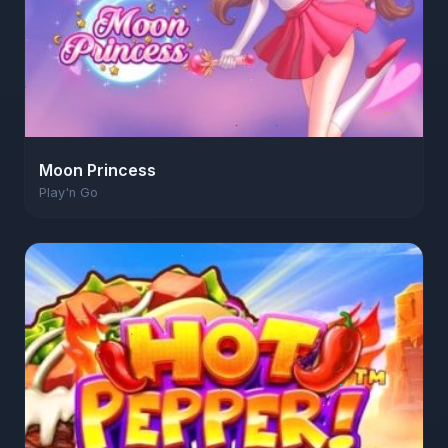
Moon Princess
Play'n Go