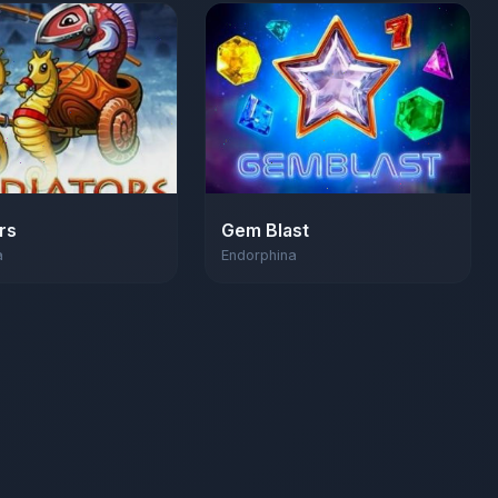
rs
Gem Blast
a
Endorphina