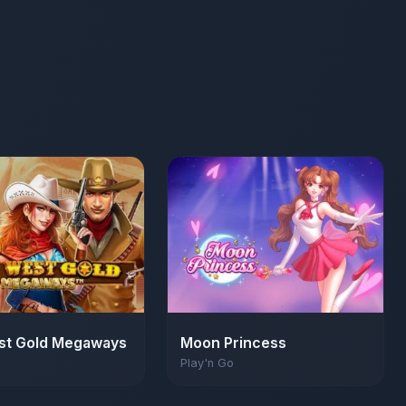
st Gold Megaways
Moon Princess
Play'n Go