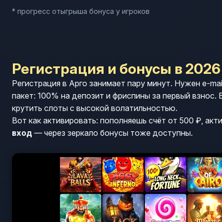
* прогресс отыгрыша бонуса у игроков
Регистрация и бонусы в 2026
Регистрация в Арго занимает пару минут. Нужен e-ma
пакет: 100% на депозит и фриспины за первый взнос. 
крутить слоты с высокой волатильностью.
Вот как активировать: пополняешь счёт от 500 ₽, акт
вход
— через зеркало бонусы тоже доступны.