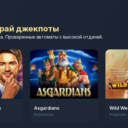
ирай джекпоты
hina. Проверенные автоматы с высокой отдачей.
s
Asgardians
Wild We
Endorphina
Pragmatic