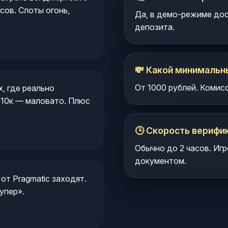
сов. Слоты огонь,
Да, в демо-режиме дос
депозита.
💸 Какой минимальн
От 1000 рублей. Комисс
, где реально
 10к — маловато. Плюс
🕒 Скорость верифи
Обычно до 2 часов. Иг
документом.
от Pragmatic заходят.
упер».