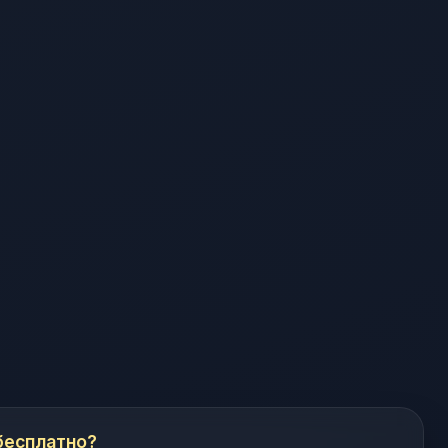
 бесплатно?