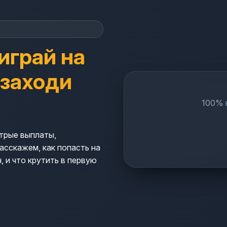
играй на
 заходи
100% 
стрые выплаты,
расскажем, как попасть на
 и что крутить в первую