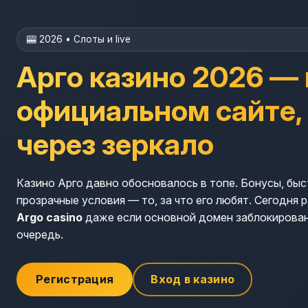
🎰 2026 • Слоты и live
Арго казино 2026 — 
официальном сайте,
через зеркало
Казино Арго давно обосновалось в топе. Бонусы, бы
прозрачные условия — то, за что его любят. Сегодня 
Argo casino
даже если основной домен заблокирован,
очередь.
Регистрация
Вход в казино