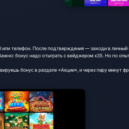
il или телефон. После подтверждения — заходи в личны
Важно: бонус надо отыграть с вейджером x35. Но по опыт
ивируешь бонус в разделе «Акции», и через пару минут ф