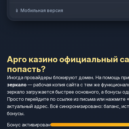
📱 Мобильная версия
Арго казино официальный са
попасть?
Иногда провайдеры блокируют домен. На помощь пр
зеркало
— рабочая копия сайта с тем же функционало
зеркало загружается быстрее основного, а бонусы од
Просто перейдите по ссылке из письма или нажмите 
актуальный адрес. Всё синхронизировано: баланс, ис
бонусы.
Бонус активирован