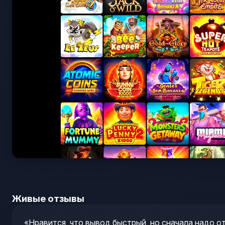
Живые отзывы
«Нравится, что вывод быстрый, но сначала надо о