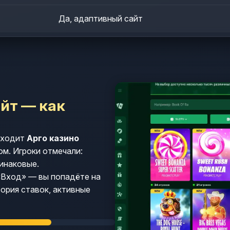
Да, адаптивный сайт
йт — как
иходит
Арго казино
м. Игроки отмечали:
инаковые.
«Вход» — вы попадёте на
тория ставок, активные