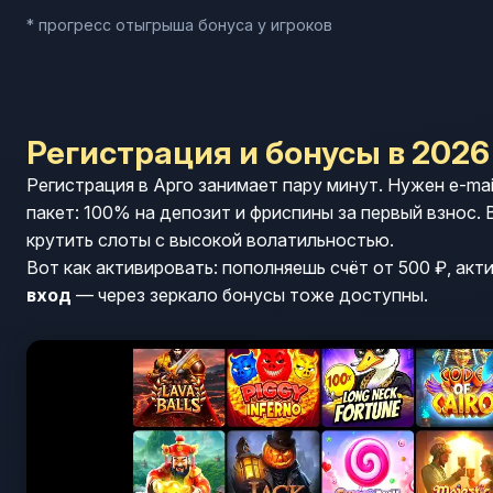
* прогресс отыгрыша бонуса у игроков
Регистрация и бонусы в 2026
Регистрация в Арго занимает пару минут. Нужен e-ma
пакет: 100% на депозит и фриспины за первый взнос. 
крутить слоты с высокой волатильностью.
Вот как активировать: пополняешь счёт от 500 ₽, акт
вход
— через зеркало бонусы тоже доступны.