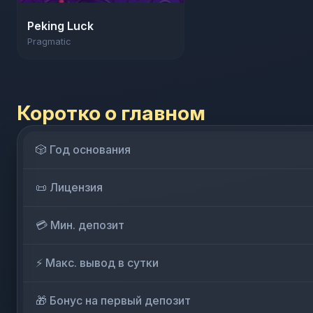
Peking Luck
Pragmatic
Коротко о главном
🎲 Год основания
📜 Лицензия
💳 Мин. депозит
⚡ Макс. вывод в сутки
🎁 Бонус на первый депозит