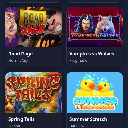
Road Rage
Vampires vs Wolves
Nolimit City
Pragmatic
Spring Tails
Summer Scratch
Betsoft
Hacksaw