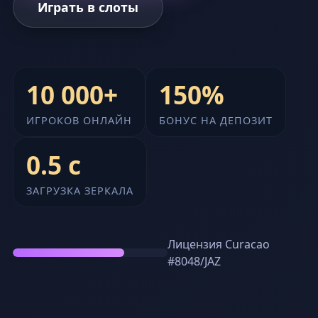
Играть в слоты
10 000+
150%
ИГРОКОВ ОНЛАЙН
БОНУС НА ДЕПОЗИТ
0.5 с
ЗАГРУЗКА ЗЕРКАЛА
Лицензия Curacao
#8048/JAZ