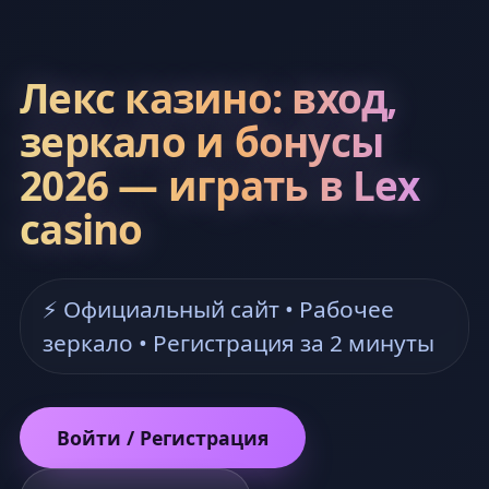
Лекс казино: вход,
зеркало и бонусы
2026 — играть в Lex
casino
⚡ Официальный сайт • Рабочее
зеркало • Регистрация за 2 минуты
Войти / Регистрация