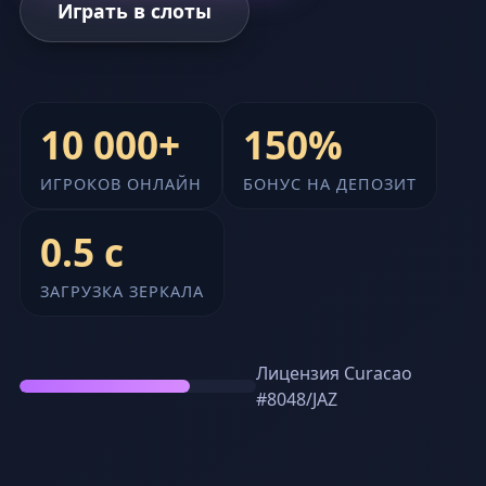
Играть в слоты
10 000+
150%
ИГРОКОВ ОНЛАЙН
БОНУС НА ДЕПОЗИТ
0.5 с
ЗАГРУЗКА ЗЕРКАЛА
Лицензия Curacao
#8048/JAZ