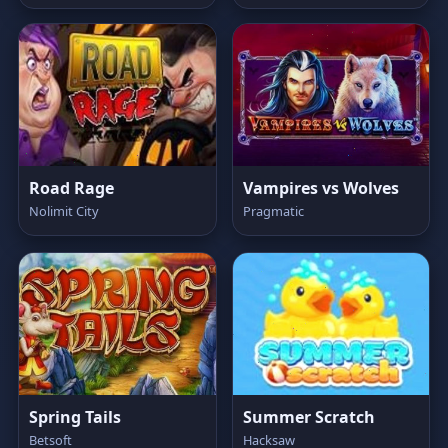
Road Rage
Vampires vs Wolves
Nolimit City
Pragmatic
Spring Tails
Summer Scratch
Betsoft
Hacksaw