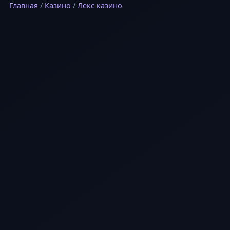
Главная
/
Казино
/
Лекс казино