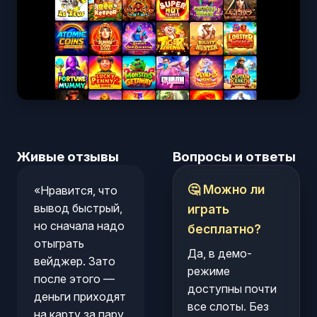
Живые отзывы
Вопросы и ответы
🤔 Можно ли
«Нравится, что
вывод быстрый,
играть
но сначала надо
бесплатно?
отыграть
Да, в демо-
вейджер. Зато
режиме
после этого —
доступны почти
деньги приходят
все слоты. Без
на карту за пару