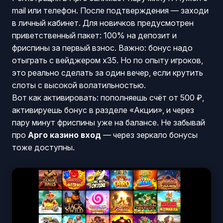
mail или телефон. После подтверждения — заходи
в личный кабинет. Для новичков предусмотрен
приветственный пакет: 100% на депозит и
фриспины за первый взнос. Важно: бонус надо
отыграть с вейджером x35. Но по опыту игроков,
это реально сделать за один вечер, если крутить
слоты с высокой волатильностью.
Вот как активировать: пополняешь счёт от 500 ₽,
активируешь бонус в разделе «Акции», и через
пару минут фриспины уже на балансе. Не забывай
про
Арго казино вход
— через зеркало бонусы
тоже доступны.