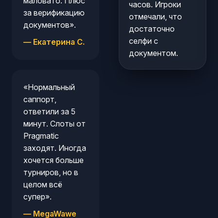
маловато. Плюс
часов. Игроки
за верификацию
отмечали, что
документов».
достаточно
селфи с
— Екатерина С.
документом.
«Нормальный
саппорт,
ответили за 5
минут. Слоты от
Pragmatic
заходят. Иногда
хочется больше
турниров, но в
целом всё
супер».
— MegaWawe