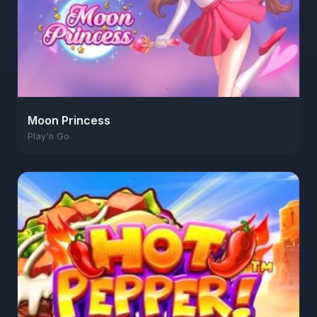
Moon Princess
Play'n Go