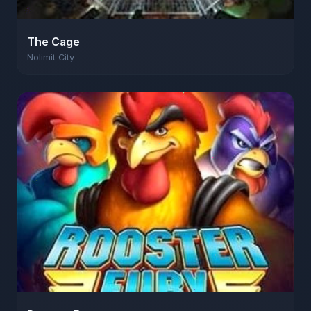
The Cage
Nolimit City