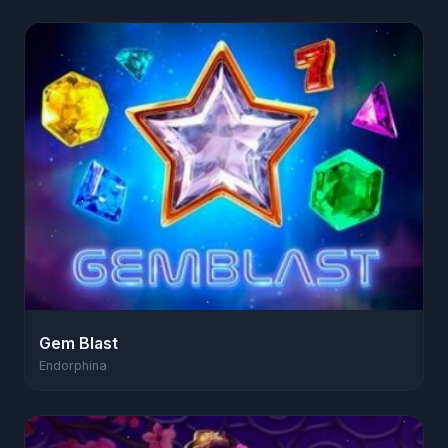
Gem Blast
Endorphina