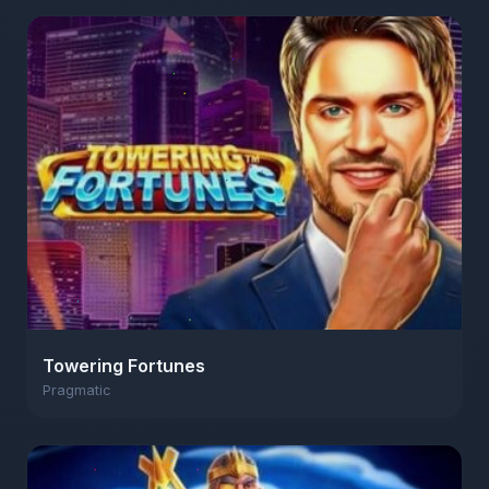
Towering Fortunes
Pragmatic