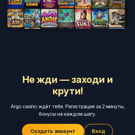
Не жди — заходи и
крути!
Argo casino ждёт тебя. Регистрация за 2 минуты,
бонусы на каждом шагу.
Создать аккаунт
Вход