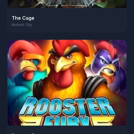
The Cage
Nolimit City