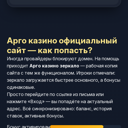
Арго казино официальный
сайт — как попасть?
Иногда провайдеры блокируют домен. На помощь
приходит
Арго казино зеркало
— рабочая копия
сайта с тем же функционалом. Игроки отмечали:
зеркало загружается быстрее основного, а бонусы
одинаковые.
Просто перейдите по ссылке из письма или
нажмите «Вход» — вы попадёте на актуальный
адрес. Всё синхронизировано: баланс, история
ставок, активные бонусы.
Бонус активирован