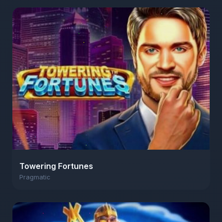
Towering Fortunes
Pragmatic