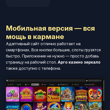
Мобильная версия — вся
мощь в кармане
Адаптивный сайт отлично работает на
смартфонах. Все кнопки большие, слоты грузятся
быстро. Приложение не нужно — просто добавь
страницу на рабочий стол.
Арго казино зеркало
также доступно с телефона.