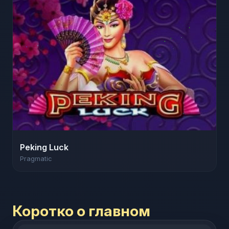
Peking Luck
Pragmatic
Коротко о главном