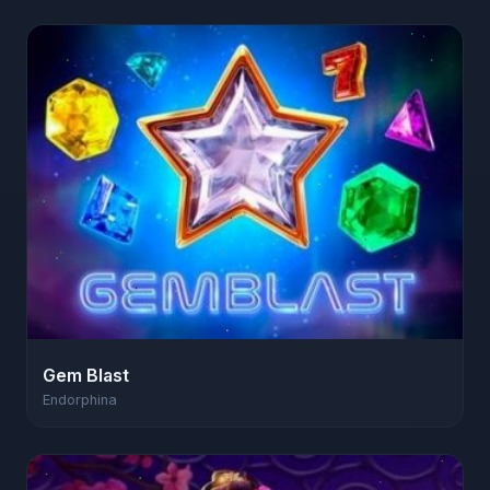
Gem Blast
Endorphina