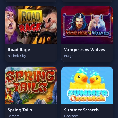
Road Rage
Vampires vs Wolves
Nolimit City
Pragmatic
Spring Tails
Summer Scratch
Betsoft
Hacksaw