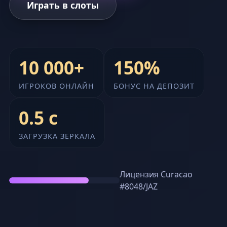
Играть в слоты
10 000+
150%
ИГРОКОВ ОНЛАЙН
БОНУС НА ДЕПОЗИТ
0.5 с
ЗАГРУЗКА ЗЕРКАЛА
Лицензия Curacao
#8048/JAZ