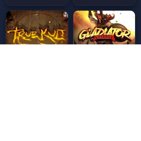
True Kult
Gladiator Legends
Nolimit City
Hacksaw
Mental
Birds