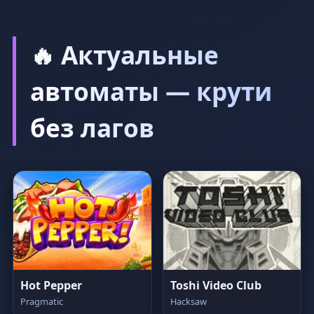
🔥 Актуальные
автоматы — крути
без лагов
Hot Pepper
Toshi Video Club
Pragmatic
Hacksaw