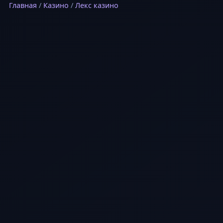
Главная
/
Казино
/
Лекс казино