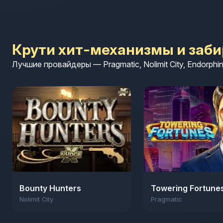
Крути хит-механизмы и заб
Лучшие провайдеры — Pragmatic, Nolimit City, Endorp
Bounty Hunters
Towering Fortune
Nolimit City
Pragmatic