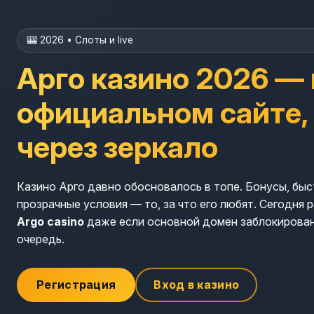
🎰 2026 • Слоты и live
Арго казино 2026 — 
официальном сайте,
через зеркало
Казино Арго давно обосновалось в топе. Бонусы, бы
прозрачные условия — то, за что его любят. Сегодня 
Argo casino
даже если основной домен заблокирован,
очередь.
Регистрация
Вход в казино