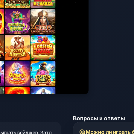
Вопросы и ответы
🤔 Можно ли играть
тыграть вейджер. Зато