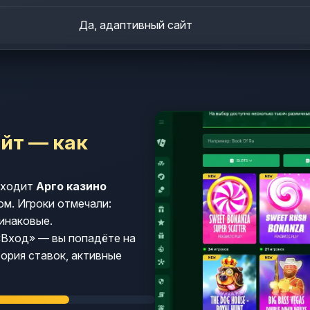
Да, адаптивный сайт
йт — как
иходит
Арго казино
м. Игроки отмечали:
инаковые.
«Вход» — вы попадёте на
тория ставок, активные