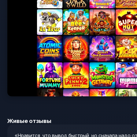
Живые отзывы
«Нравится, что вывод быстрый, но сначала надо о