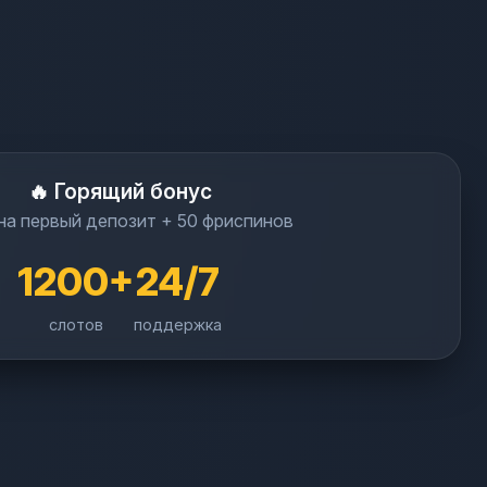
🔥 Горящий бонус
на первый депозит + 50 фриспинов
1200+
24/7
слотов
поддержка