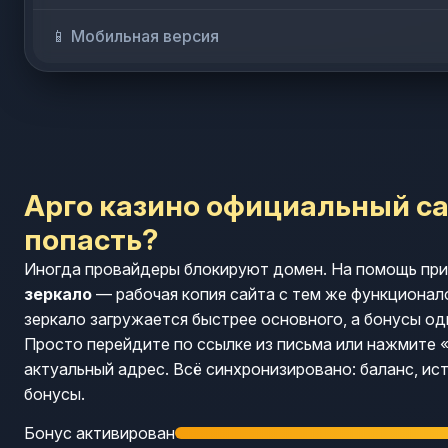
📱 Мобильная версия
Арго казино официальный са
попасть?
Иногда провайдеры блокируют домен. На помощь пр
зеркало
— рабочая копия сайта с тем же функционало
зеркало загружается быстрее основного, а бонусы од
Просто перейдите по ссылке из письма или нажмите 
актуальный адрес. Всё синхронизировано: баланс, ис
бонусы.
Бонус активирован