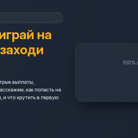
играй на
 заходи
100% 
стрые выплаты,
расскажем, как попасть на
 и что крутить в первую