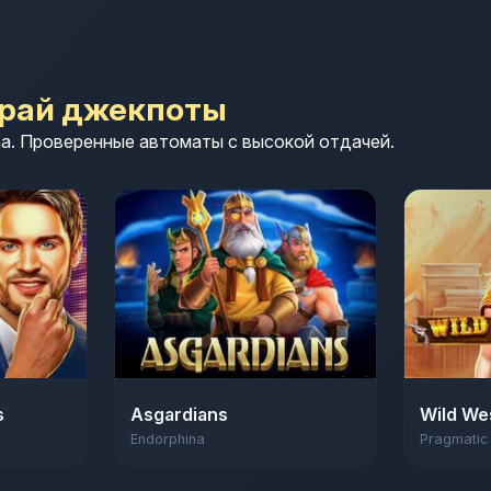
ирай джекпоты
hina. Проверенные автоматы с высокой отдачей.
s
Asgardians
Wild We
Endorphina
Pragmatic