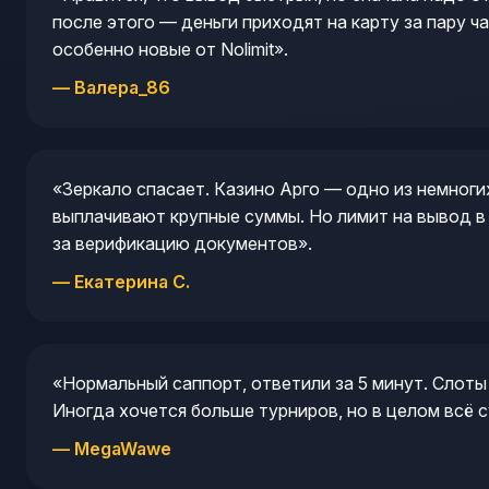
после этого — деньги приходят на карту за пару ча
особенно новые от Nolimit».
— Валера_86
«Зеркало спасает. Казино Арго — одно из немногих
выплачивают крупные суммы. Но лимит на вывод в
за верификацию документов».
— Екатерина С.
«Нормальный саппорт, ответили за 5 минут. Слоты 
Иногда хочется больше турниров, но в целом всё с
— MegaWawe