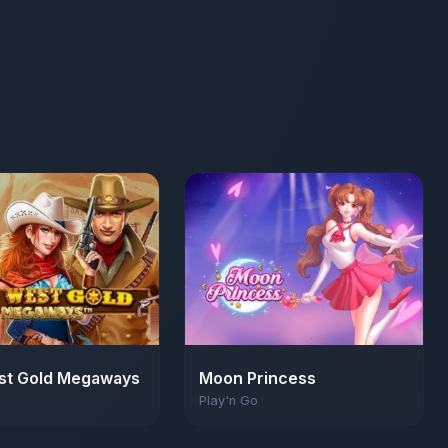
st Gold Megaways
Moon Princess
Play'n Go