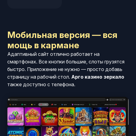
Мобильная версия — вся
мощь в кармане
Адаптивный сайт отлично работает на
смартфонах. Все кнопки большие, слоты грузятся
быстро. Приложение не нужно — просто добавь
страницу на рабочий стол.
Арго казино зеркало
также доступно с телефона.