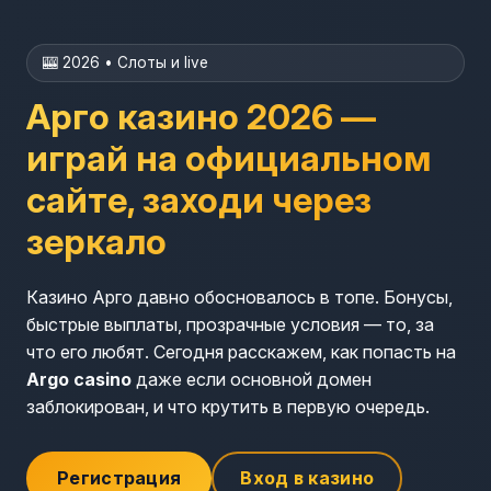
🎰 2026 • Слоты и live
Арго казино 2026 —
играй на официальном
сайте, заходи через
зеркало
Казино Арго давно обосновалось в топе. Бонусы,
быстрые выплаты, прозрачные условия — то, за
что его любят. Сегодня расскажем, как попасть на
Argo casino
даже если основной домен
заблокирован, и что крутить в первую очередь.
Регистрация
Вход в казино