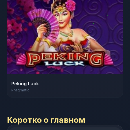
Peking Luck
Pragmatic
Коротко о главном