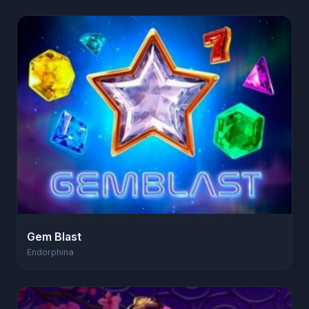
Gem Blast
Endorphina