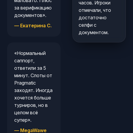
маловато. Плюс
часов. Игроки
за верификацию
отмечали, что
документов».
достаточно
селфи с
— Екатерина С.
документом.
«Нормальный
саппорт,
ответили за 5
минут. Слоты от
Pragmatic
заходят. Иногда
хочется больше
турниров, но в
целом всё
супер».
— MegaWawe