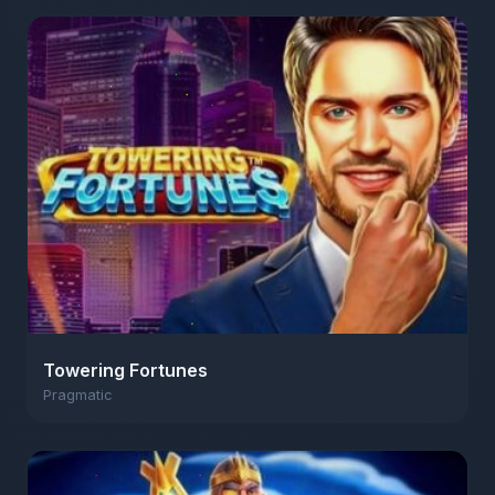
Towering Fortunes
Pragmatic