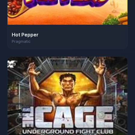
Hot Pepper
Pragmatic