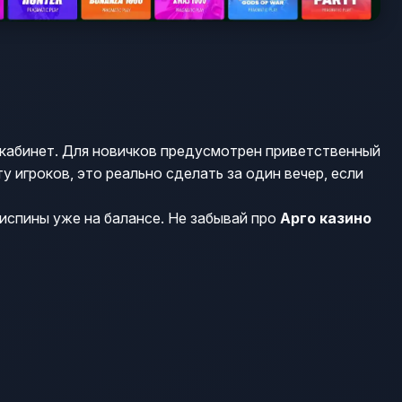
й кабинет. Для новичков предусмотрен приветственный
у игроков, это реально сделать за один вечер, если
риспины уже на балансе. Не забывай про
Арго казино