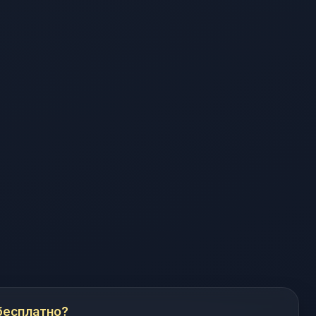
 бесплатно?