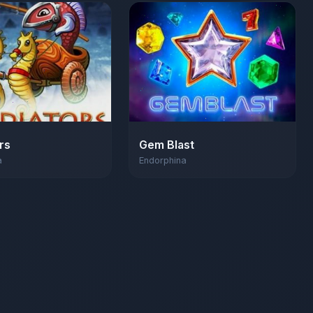
rs
Gem Blast
a
Endorphina