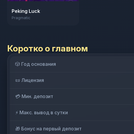
Peking Luck
Pragmatic
Коротко о главном
🎲 Год основания
📜 Лицензия
💳 Мин. депозит
⚡ Макс. вывод в сутки
🎁 Бонус на первый депозит