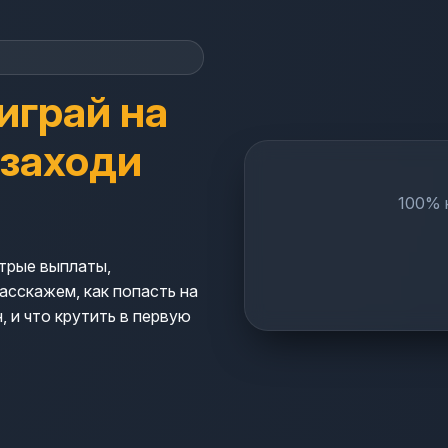
играй на
 заходи
100% 
стрые выплаты,
расскажем, как попасть на
 и что крутить в первую