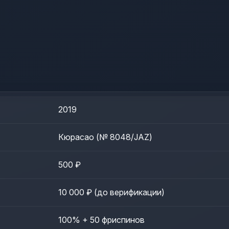
2019
Кюрасао (№ 8048/JAZ)
500 ₽
10 000 ₽ (до верификации)
100% + 50 фриспинов