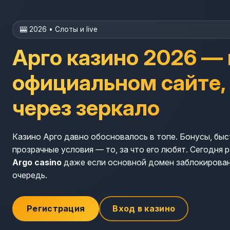
🎰 2026 • Слоты и live
Арго казино 2026 — 
официальном сайте,
через зеркало
Казино Арго давно обосновалось в топе. Бонусы, бы
прозрачные условия — то, за что его любят. Сегодня 
Argo casino
даже если основной домен заблокирован,
очередь.
Регистрация
Вход в казино