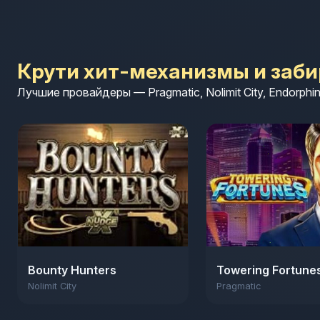
Крути хит-механизмы и заб
Лучшие провайдеры — Pragmatic, Nolimit City, Endorp
Bounty Hunters
Towering Fortune
Nolimit City
Pragmatic