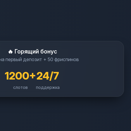
🔥 Горящий бонус
на первый депозит + 50 фриспинов
1200+
24/7
слотов
поддержка