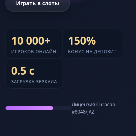
Играть в слоты
10 000+
150%
ИГРОКОВ ОНЛАЙН
БОНУС НА ДЕПОЗИТ
0.5 с
ЗАГРУЗКА ЗЕРКАЛА
Лицензия Curacao
#8048/JAZ